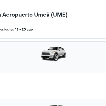
 a Aeropuerto Umeå (UME)
tes fechas:
13 - 20 ago.