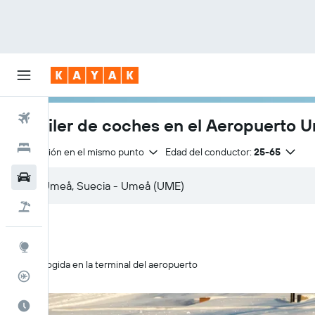
Vuelos
Alquiler de coches en el Aeropuerto 
Hoteles
Devolución en el mismo punto
Edad del conductor:
25-65
Coches
Viajes
Explore
Recogida en la terminal del aeropuerto
Rastreador
El mejor momento