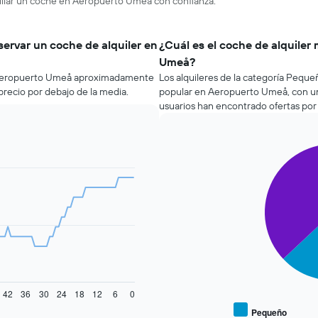
quilar un coche en Aeropuerto Umeå con confianza.
servar un coche de alquiler en
¿Cuál es el coche de alquiler
Umeå?
n Aeropuerto Umeå aproximadamente
Los alquileres de la categoría Pequeñ
precio por debajo de la media.
popular en Aeropuerto Umeå, con un
usuarios han encontrado ofertas por 
Pie
Chart
graphic.
chart
with
2
slices.
El
siguiente
gráfico
muestra
el
precio
42
36
30
24
18
12
6
0
medio
Pequeño
End