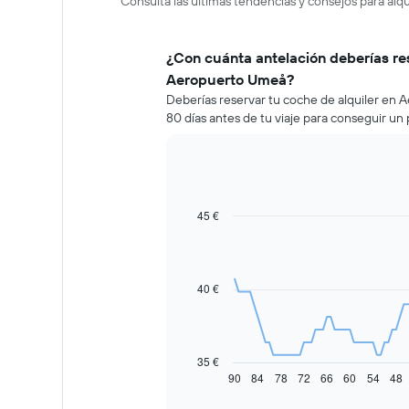
Consulta las últimas tendencias y consejos para al
¿Con cuánta antelación deberías re
Aeropuerto Umeå?
Deberías reservar tu coche de alquiler e
80 días antes de tu viaje para conseguir un 
45 €
Line
Chart
graphic.
chart
with
91
data
40 €
points.
El
siguiente
gráfico
35 €
muestra
90
84
78
72
66
60
54
48
End
of
cómo
interactive