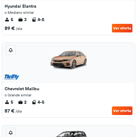
Hyundai Elantra
o Mediano similar
5
3
4-5
89 €
Ver oferta
/día
Chevrolet Malibu
o Grande similar
5
2
4-5
87 €
Ver oferta
/día