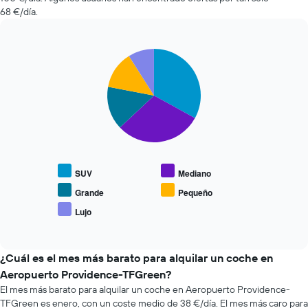
de
68 €/día.
alquiler
a
medida
que
Pie
Chart
se
graphic.
chart
with
acerca
5
la
slices.
fecha
de
El
la
siguiente
reserva
gráfico
El
muestra
gráfico
SUV
Mediano
el
tiene
precio
Grande
Pequeño
1
medio
eje
Lujo
End
de
X
of
los
interactive
y
coches
chart
muestra
más
¿Cuál es el mes más barato para alquilar un coche en
el
populares
Aeropuerto Providence-TFGreen?
número
de
El mes más barato para alquilar un coche en Aeropuerto Providence-
días
TFGreen es enero, con un coste medio de 38 €/día. El mes más caro para