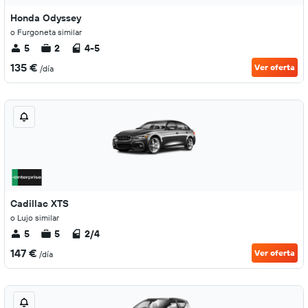
Honda Odyssey
o Furgoneta similar
5
2
4-5
135 €
Ver oferta
/día
Cadillac XTS
o Lujo similar
5
5
2/4
147 €
Ver oferta
/día