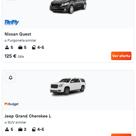
Nissan Quest
o Furgoneta similar
5
5
4-5
125 €
Ver oferta
/día
Jeep Grand Cherokee L
o SUV similar
5
2
4-5