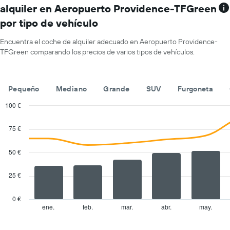
tiene
precio
alquiler en Aeropuerto Providence-TFGreen
1
medio
por tipo de vehículo
eje
de
X
un
y
Encuentra el coche de alquiler adecuado en Aeropuerto Providence-
alquiler
muestra
TFGreen comparando los precios de varios tipos de vehículos.
de
compañías
coche
de
para
alquiler
un
Pequeño
Mediano
Grande
SUV
Furgoneta
de
día
coches
100 €
El
Combination
Chart
gráfico
graphic.
chart
75 €
tiene
with
1
2
eje
data
50 €
series.
X
y
25 €
The
muestra
chart
el
has
precio
0 €
1
más
ene.
feb.
mar.
abr.
may.
End
of
X
barato
interactive
axis
de
chart