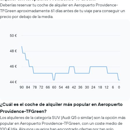
Deberías reservar tu coche de alquiler en Aeropuerto Providence-
TFGreen aproximadamente 61 días antes de tu viaje para conseguir un
precio por debajo de la media.
50 €
Line
Chart
graphic.
chart
with
91
48 €
data
points.
46 €
El
siguiente
gráfico
44 €
muestra
90
84
78
72
66
60
54
48
42
36
30
24
18
12
6
0
End
of
cómo
interactive
varía
chart
el
¿Cuál es el coche de alquiler más popular en Aeropuerto
precio
Providence-TFGreen?
de
Los alquileres de la categoría SUV (Audi Q5 o similar) son la opción más
un
popular en Aeropuerto Providence-TFGreen, con un coste medio de
coche
100 €/día. Algunos usuarios han encontrado ofertas por tan solo