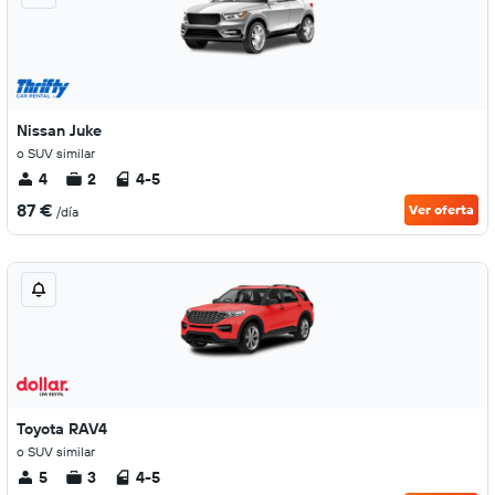
Nissan Juke
o SUV similar
4
2
4-5
87 €
Ver oferta
/día
Toyota RAV4
o SUV similar
5
3
4-5