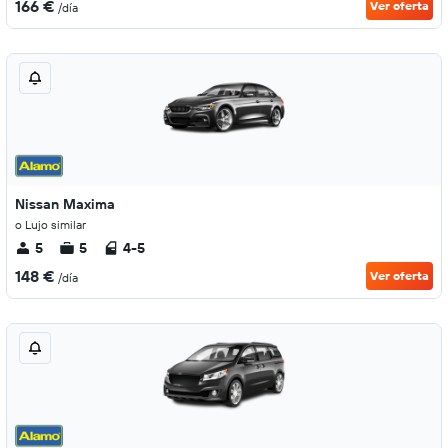
166 €
Ver oferta
/día
Nissan Maxima
o Lujo similar
5
5
4-5
148 €
Ver oferta
/día