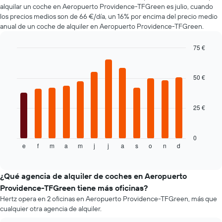
antes
alquilar un coche en Aeropuerto Providence-TFGreen es julio, cuando
de
los precios medios son de 66 €/día, un 16% por encima del precio medio
la
anual de un coche de alquiler en Aeropuerto Providence-TFGreen.
reserva
El
75 €
gráfico
Bar
Chart
tiene
graphic.
chart
1
with
50 €
eje
12
X
bars.
y
25 €
muestra
El
el
siguiente
precio
gráfico
medio
muestra
0
de
e
f
m
a
m
j
j
a
s
o
n
d
el
End
of
un
precio
interactive
alquiler
medio
chart
de
de
¿Qué agencia de alquiler de coches en Aeropuerto
coche
un
Providence-TFGreen tiene más oficinas?
alquiler
Hertz opera en 2 oficinas en Aeropuerto Providence-TFGreen, más que
de
cualquier otra agencia de alquiler.
coche