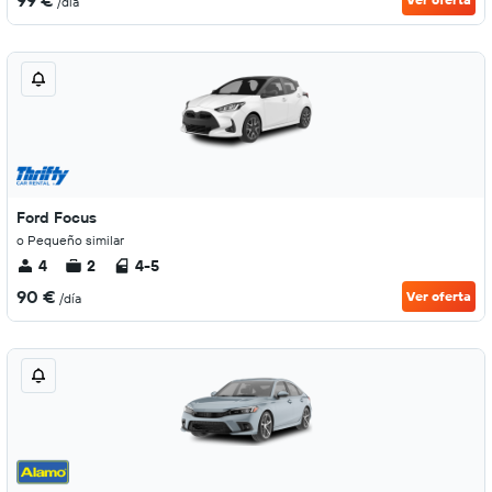
99 €
/día
Ford Focus
o Pequeño similar
4
2
4-5
90 €
Ver oferta
/día