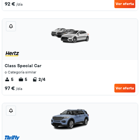
92 €
Ver oferta
/día
Class Special Car
o Categoría similar
5
5
2/4
97 €
Ver oferta
/día