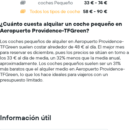
coches Pequeño
33 € - 74 €
displaying
alquiler
categories.
de
Todos los tipos de coche
58 € - 90 €
Range:
coches
14
de
¿Cuánto cuesta alquilar un coche pequeño en
categories.
las
Aeropuerto Providence-TFGreen?
The
compañías
chart
mostradas
Los coches pequeños de alquiler en Aeropuerto Providence-
has
TFGreen suelen costar alrededor de 48 € al día. El mejor mes
1
para reservar es diciembre, pues los precios se sitúan en torno a
Y
los 33 € al día de media, un 32% menos que la media anual,
axis
aproximadamente. Los coches pequeños suelen ser un 31%
displaying
más baratos que el alquiler medio en Aeropuerto Providence-
values.
TFGreen, lo que los hace ideales para viajeros con un
Range:
presupuesto limitado.
0
to
100.
Información útil