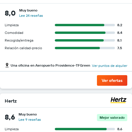
Muy bueno
8,0
Lee 24 reseñas
Limpieza
8.2
Comodidad
8.4
Recogida/entrega
8.1
Relación calidad-precio
7.5
Una oficina en Aeropuerto Providence-TFGreen
Ver puntos de alquiler
Ver ofertas
Hertz
Muy bueno
8,6
Mejor valorado
Lee 9 reseñas
Limpieza
8.6