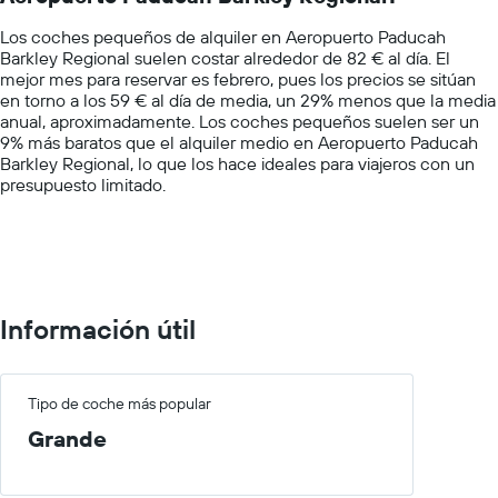
chart
mostradas
Los coches pequeños de alquiler en Aeropuerto Paducah
has
Barkley Regional suelen costar alrededor de 82 € al día. El
1
mejor mes para reservar es febrero, pues los precios se sitúan
Y
en torno a los 59 € al día de media, un 29% menos que la media
axis
anual, aproximadamente. Los coches pequeños suelen ser un
displaying
9% más baratos que el alquiler medio en Aeropuerto Paducah
values.
Barkley Regional, lo que los hace ideales para viajeros con un
Range:
presupuesto limitado.
0
to
200.
Información útil
Tipo de coche más popular
Grande