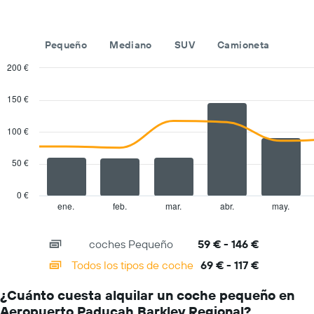
compañías
de
alquiler
Pequeño
Mediano
SUV
Camioneta
de
coches
200 €
El
Combination
Chart
gráfico
graphic.
chart
150 €
tiene
with
1
2
eje
data
100 €
series.
X
y
50 €
The
muestra
chart
el
has
precio
0 €
1
más
ene.
feb.
mar.
abr.
may.
End
of
X
barato
interactive
axis
de
chart
coches Pequeño
59 € - 146 €
displaying
alquiler
categories.
de
Todos los tipos de coche
69 € - 117 €
Range:
coches
14
de
¿Cuánto cuesta alquilar un coche pequeño en
categories.
las
Aeropuerto Paducah Barkley Regional?
The
compañías