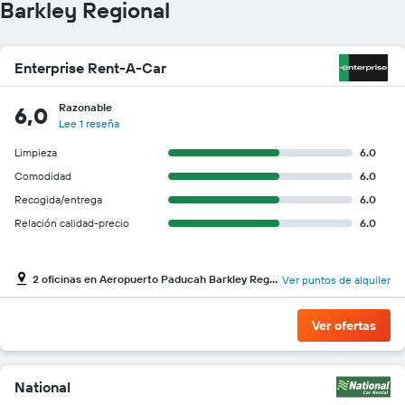
Barkley Regional
Enterprise Rent-A-Car
Razonable
6,0
Lee 1 reseña
Limpieza
6.0
Comodidad
6.0
Recogida/entrega
6.0
Relación calidad-precio
6.0
2 oficinas en Aeropuerto Paducah Barkley Regional
Ver puntos de alquiler
Ver ofertas
National