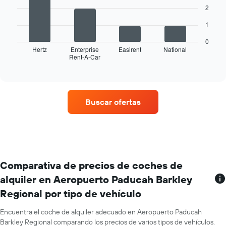
bars.
2
El
1
siguiente
gráfico
0
muestra
Hertz
Enterprise
Easirent
National
Rent-A-Car
las
End
of
cuatro
interactive
compañías
chart
de
alquiler
Buscar ofertas
de
coches
con
más
ubicaciones
El
gráfico
Comparativa de precios de coches de
tiene
alquiler en Aeropuerto Paducah Barkley
1
Regional por tipo de vehículo
eje
X
y
Encuentra el coche de alquiler adecuado en Aeropuerto Paducah
muestra
Barkley Regional comparando los precios de varios tipos de vehículos.