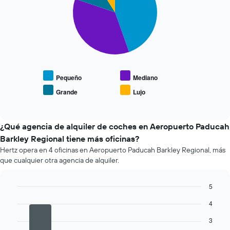
4
slices.
El
siguiente
gráfico
muestra
el
precio
Pequeño
Mediano
medio
Grande
Lujo
End
de
of
los
interactive
coches
chart
más
¿Qué agencia de alquiler de coches en Aeropuerto Paducah
populares
Barkley Regional tiene más oficinas?
Hertz opera en 4 oficinas en Aeropuerto Paducah Barkley Regional, más
que cualquier otra agencia de alquiler.
5
Bar
Chart
4
graphic.
chart
with
3
4