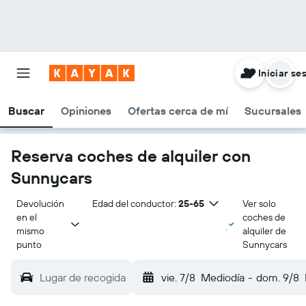
Iniciar se
Buscar
Opiniones
Ofertas cerca de mí
Sucursales
Reserva coches de alquiler con
Sunnycars
Devolución 
Edad del conductor:
25-65
Ver solo
en el 
coches de
mismo 
alquiler de
punto
Sunnycars
Lugar de recogida
vie. 7/8
Mediodía
-
dom. 9/8