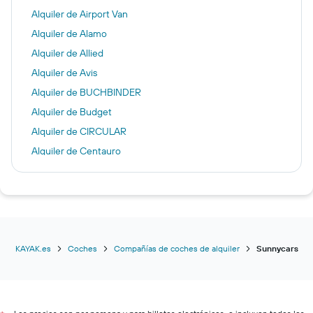
Alquiler de Airport Van
Alquiler de Alamo
Alquiler de Allied
Alquiler de Avis
Alquiler de BUCHBINDER
Alquiler de Budget
Alquiler de CIRCULAR
Alquiler de Centauro
Alquiler de Dollar
Alquiler de Driving Force
Alquiler de E-Z Rent-A-Car
Alquiler de Easirent
Alquiler de East Coast Car Rentals
KAYAK.es
Coches
Compañías de coches de alquiler
Sunnycars
Alquiler de Economy Rent a Car
Alquiler de Enterprise Rent-A-Car
Alquiler de Europcar