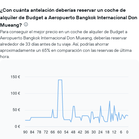
¿Con cuánta antelación deberías reservar un coche de
alquiler de Budget a Aeropuerto Bangkok Internacional Don
Mueang?
Para conseguir el mejor precio en un coche de alquiler de Budget a
Aeropuerto Bangkok Internacional Don Mueang, deberías reservar
alrededor de 33 días antes de tu viaje. Así, podrías ahorrar
aproximadamente un 65% en comparación con las reservas de última
hora.
150 €
Line
Chart
graphic.
chart
with
91
100 €
data
points.
50 €
El
siguiente
gráfico
0 €
muestra
90
84
78
72
66
60
54
48
42
36
30
24
18
12
6
0
End
of
cómo