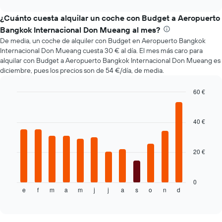
interactive
varía
chart
el
¿Cuánto cuesta alquilar un coche con Budget a Aeropuerto
precio
Bangkok Internacional Don Mueang al mes?
de
De media, un coche de alquiler con Budget en Aeropuerto Bangkok
un
Internacional Don Mueang cuesta 30 € al día. El mes más caro para
coche
alquilar con Budget a Aeropuerto Bangkok Internacional Don Mueang es
de
diciembre, pues los precios son de 54 €/día, de media.
alquiler
a
medida
60 €
que
Bar
Chart
se
graphic.
chart
with
acerca
40 €
12
la
bars.
fecha
de
20 €
El
la
siguiente
reserva
gráfico
El
muestra
0
gráfico
e
f
m
a
m
j
j
a
s
o
n
d
el
End
tiene
of
precio
1
interactive
medio
chart
eje
de