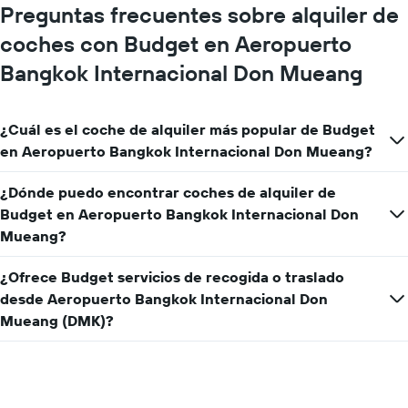
eje
alquiler
Preguntas frecuentes sobre alquiler de
X
de
y
coches con Budget en Aeropuerto
coche
muestra
Bangkok Internacional Don Mueang
el
precio
medio
de
¿Cuál es el coche de alquiler más popular de Budget
un
en Aeropuerto Bangkok Internacional Don Mueang?
alquiler
de
¿Dónde puedo encontrar coches de alquiler de
coche
para
Budget en Aeropuerto Bangkok Internacional Don
un
Mueang?
día
¿Ofrece Budget servicios de recogida o traslado
desde Aeropuerto Bangkok Internacional Don
Mueang (DMK)?