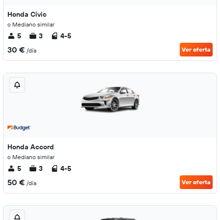
Honda Civic
o Mediano similar
5
3
4-5
30 €
Ver oferta
/día
Honda Accord
o Mediano similar
5
3
4-5
50 €
Ver oferta
/día