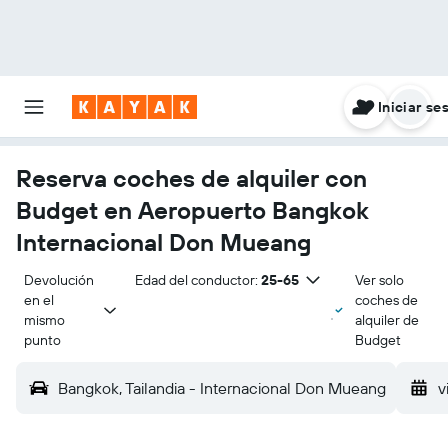
Iniciar se
Reserva coches de alquiler con
Budget en Aeropuerto Bangkok
Internacional Don Mueang
Devolución 
Edad del conductor:
25-65
Ver solo
en el 
coches de
mismo 
alquiler de
punto
Budget
Bangkok, Tailandia - Internacional Don Mueang
v