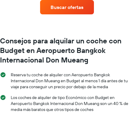
X
un
y
Buscar ofertas
alquiler
muestra
de
el
coche
número
en
de
cada
días
mes
Consejos para alquilar un coche con
antes
El
de
Budget en Aeropuerto Bangkok
gráfico
la
tiene
reserva
Internacional Don Mueang
1
El
eje
gráfico
X
tiene
Reserva tu coche de alquiler con Aeropuerto Bangkok
y
1
Internacional Don Mueang en Budget al menos 1 día antes de tu
muestra
eje
viaje para conseguir un precio por debajo de la media
los
X
meses
y
Los coches de alquiler de tipo Económico con Budget en
del
muestra
Aeropuerto Bangkok Internacional Don Mueang son un 40 % de
año
el
media más baratos que otros tipos de coches
El
precio
gráfico
medio
tiene
de
1
un