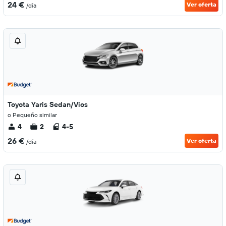
24 €
Ver oferta
/día
Toyota Yaris Sedan/Vios
o Pequeño similar
4
2
4-5
26 €
Ver oferta
/día