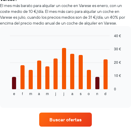
de
alquiler
El mes más barato para alquilar un coche en Varese es enero, con un
coches
de
coste medio de 10 €/día. El mes más caro para alquilar un coche en
más
coche
Varese es julio, cuando los precios medios son de 31 €/día, un 40% por
baratas.
encima del precio medio anual de un coche de alquiler en Varese.
El
gráfico
tiene
40 €
1
Bar
Chart
eje
graphic.
chart
30 €
with
X
12
y
bars.
20 €
muestra
el
El
precio
10 €
siguiente
más
gráfico
barato
muestra
0
de
e
f
m
a
m
j
j
a
s
o
n
d
el
End
un
of
precio
interactive
alquiler
medio
chart
de
de
coche
un
de
Buscar ofertas
alquiler
las
de
compañías