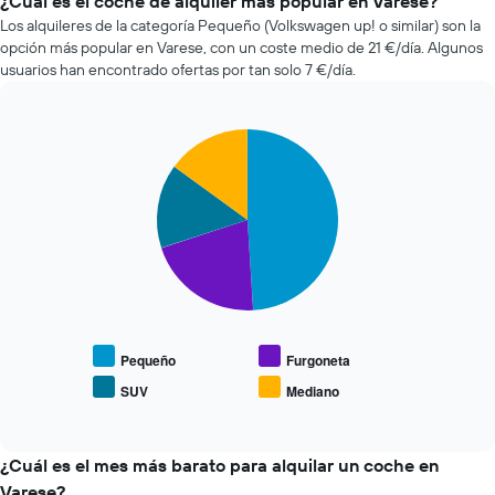
¿Cuál es el coche de alquiler más popular en Varese?
X
alquiler
Los alquileres de la categoría Pequeño (Volkswagen up! o similar) son la
y
de
opción más popular en Varese, con un coste medio de 21 €/día. Algunos
muestra
coches
el
usuarios han encontrado ofertas por tan solo 7 €/día.
más
número
baratas
de
de
días
Pie
Chart
las
antes
graphic.
chart
últimas
de
with
72
4
la
horas.
slices.
reserva
El
El
gráfico
El
gráfico
tiene
siguiente
tiene
1
gráfico
1
eje
muestra
eje
X
el
X
y
precio
Pequeño
Furgoneta
y
muestra
medio
muestra
SUV
Mediano
las
End
de
el
of
4
los
precio
interactive
compañías
coches
chart
medio
de
más
¿Cuál es el mes más barato para alquilar un coche en
de
alquiler
populares
un
Varese?