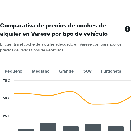
coche
mostradas.
en
cada
mes
El
Comparativa de precios de coches de
gráfico
alquiler en Varese por tipo de vehículo
tiene
1
Encuentra el coche de alquiler adecuado en Varese comparando los
eje
precios de varios tipos de vehículos.
X
y
muestra
los
Pequeño
Mediano
Grande
SUV
Furgoneta
meses
del
75 €
año
Combination
Chart
El
graphic.
chart
with
gráfico
50 €
2
tiene
data
1
series.
eje
25 €
X
The
y
chart
muestra