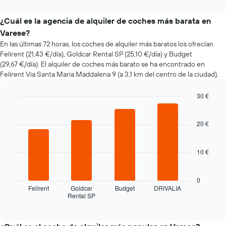
interactive
varía
chart
el
¿Cuál es la agencia de alquiler de coches más barata en
precio
Varese?
de
En las últimas 72 horas, los coches de alquiler más baratos los ofrecían
un
Felirent (21,43 €/día), Goldcar Rental SP (25,10 €/día) y Budget
coche
(29,67 €/día). El alquiler de coches más barato se ha encontrado en
de
Felirent Via Santa Maria Maddalena 9 (a 3,1 km del centro de la ciudad).
alquiler
a
medida
30 €
que
Bar
Chart
se
graphic.
chart
with
acerca
20 €
4
la
bars.
fecha
10 €
de
El
la
siguiente
reserva
gráfico
0
El
muestra
Felirent
Goldcar
Budget
DRIVALIA
gráfico
Rental SP
las
End
tiene
of
cuatro
1
interactive
compañías
chart
eje
de