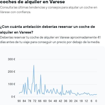
coches de alquiler en Varese
Consulta las últimas tendencias y consejos para alquilar un coche en
Varese con confianza.
¿Con cuánta antelación deberías reservar un coche de
alquiler en Varese?
Deberías reservar tu coche de alquiler en Varese aproximadamente 41
días antes de tu viaje para conseguir un precio por debajo de la media.
300 €
Line
Chart
graphic.
chart
with
91
200 €
data
points.
100 €
El
siguiente
gráfico
0 €
muestra
90
84
78
72
66
60
54
48
42
36
30
24
18
12
6
0
End
of
cómo