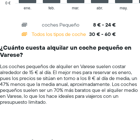
has
0 €
el
1
ene.
feb.
mar.
abr.
may.
End
precio
of
X
medio
interactive
axis
chart
de
coches Pequeño
8 € - 24 €
displaying
un
categories.
Todos los tipos de coche
30 € - 60 €
alquiler
Range:
de
14
coche
¿Cuánto cuesta alquilar un coche pequeño en
categories.
para
Varese?
The
un
chart
día
Los coches pequeños de alquiler en Varese suelen costar
has
alrededor de 15 € al día. El mejor mes para reservar es enero,
1
pues los precios se sitúan en torno a los 8 € al día de media, un
Y
47% menos que la media anual, aproximadamente. Los coches
axis
pequeños suelen ser un 70% más baratos que el alquiler medio
displaying
en Varese, lo que los hace ideales para viajeros con un
values.
presupuesto limitado.
Range:
0
to
75.