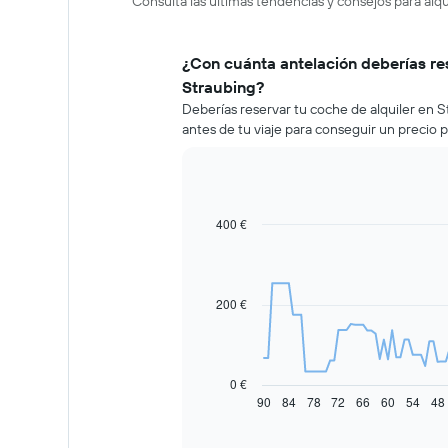
Consulta las últimas tendencias y consejos para alq
¿Con cuánta antelación deberías re
Straubing?
Deberías reservar tu coche de alquiler en
antes de tu viaje para conseguir un precio 
400 €
Line
Chart
graphic.
chart
with
91
data
200 €
points.
El
siguiente
gráfico
0 €
muestra
90
84
78
72
66
60
54
48
End
of
cómo
interactive
varía
chart