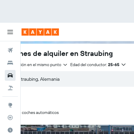
Vuelos
Coches de alquiler en Straubing
Hoteles
Devolución en el mismo punto
Edad del conductor:
25-65
Coches
Viajes
Explore
Solo coches automáticos
Rastreador
El mejor momento