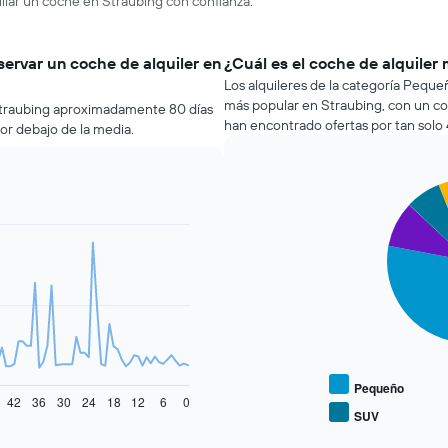
uilar un coche en Straubing con confianza.
servar un coche de alquiler en
¿Cuál es el coche de alquiler
Los alquileres de la categoría Peque
más popular en Straubing, con un co
 Straubing aproximadamente 80 días
han encontrado ofertas por tan solo 
por debajo de la media.
Pie
Chart
graphic.
chart
with
4
slices.
El
siguiente
gráfico
muestra
el
precio
Pequeño
42
36
30
24
18
12
6
0
medio
SUV
End
de
of
los