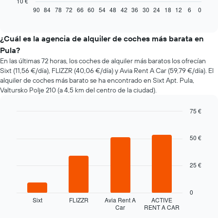
10 €
muestra
90
84
78
72
66
60
54
48
42
36
30
24
18
12
6
0
End
of
cómo
interactive
varía
chart
el
¿Cuál es la agencia de alquiler de coches más barata en
precio
Pula?
de
En las últimas 72 horas, los coches de alquiler más baratos los ofrecían
un
Sixt (11,56 €/día), FLIZZR (40,06 €/día) y Avia Rent A Car (59,79 €/día). El
coche
alquiler de coches más barato se ha encontrado en Sixt Apt. Pula,
de
Valtursko Polje 210 (a 4,5 km del centro de la ciudad).
alquiler
a
medida
75 €
que
Bar
Chart
se
graphic.
chart
with
acerca
50 €
4
la
bars.
fecha
25 €
de
El
la
siguiente
reserva
gráfico
0
El
muestra
Sixt
FLIZZR
Avia Rent A
ACTIVE
gráfico
Car
RENT A CAR
las
End
tiene
of
cuatro