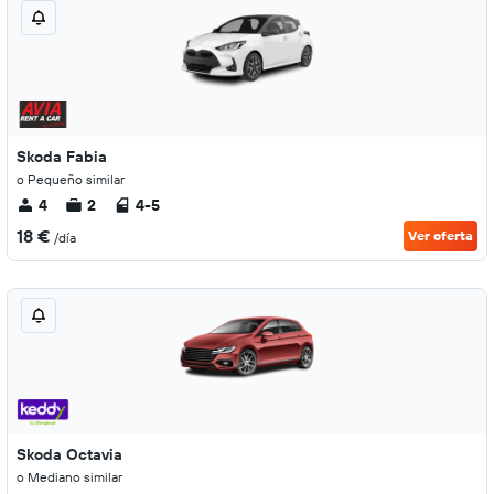
Skoda Fabia
o Pequeño similar
4
2
4-5
18 €
Ver oferta
/día
Skoda Octavia
o Mediano similar