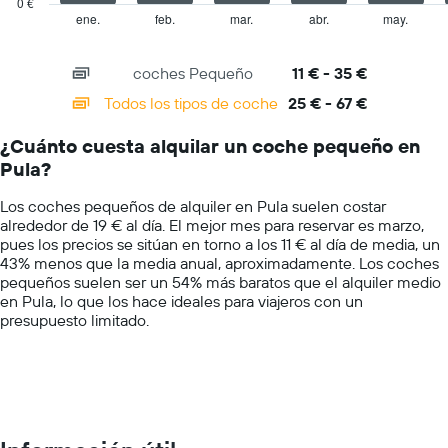
0 €
el
1
ene.
feb.
mar.
abr.
may.
End
precio
of
X
más
interactive
axis
chart
barato
coches Pequeño
11 € - 35 €
displaying
de
categories.
Todos los tipos de coche
25 € - 67 €
alquiler
Range:
de
14
coches
¿Cuánto cuesta alquilar un coche pequeño en
categories.
de
Pula?
The
las
chart
compañías
Los coches pequeños de alquiler en Pula suelen costar
has
mostradas
alrededor de 19 € al día. El mejor mes para reservar es marzo,
1
pues los precios se sitúan en torno a los 11 € al día de media, un
Y
43% menos que la media anual, aproximadamente. Los coches
axis
pequeños suelen ser un 54% más baratos que el alquiler medio
displaying
en Pula, lo que los hace ideales para viajeros con un
values.
presupuesto limitado.
Range:
0
to
75.