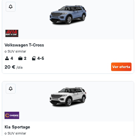
Volkswagen T-Cross
o SUV similar
4
2
4-5
20 €
Ver oferta
/día
Kia Sportage
o SUV similar