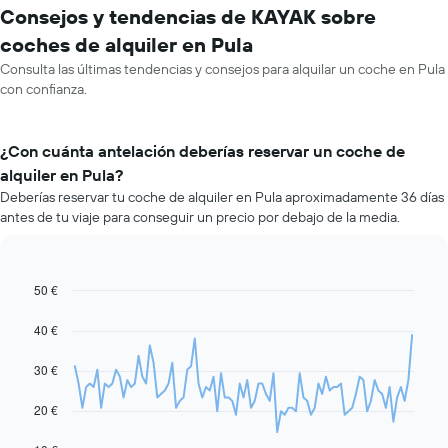
Consejos y tendencias de KAYAK sobre
coches de alquiler en Pula
Consulta las últimas tendencias y consejos para alquilar un coche en Pula
con confianza.
¿Con cuánta antelación deberías reservar un coche de
alquiler en Pula?
Deberías reservar tu coche de alquiler en Pula aproximadamente 36 días
antes de tu viaje para conseguir un precio por debajo de la media.
50 €
Line
Chart
graphic.
chart
with
40 €
91
data
30 €
points.
El
20 €
siguiente
gráfico