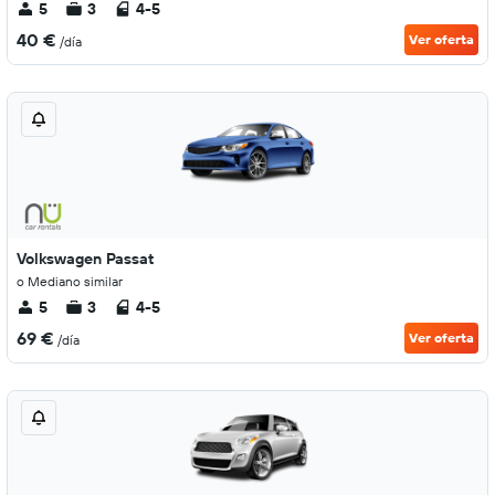
5
3
4-5
40 €
Ver oferta
/día
Volkswagen Passat
o Mediano similar
5
3
4-5
69 €
Ver oferta
/día