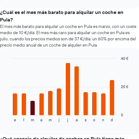
1
interactive
compañías
chart
eje
de
¿Cuál es el mes más barato para alquilar un coche en
X
alquiler
Pula?
y
de
muestra
El mes más barato para alquilar un coche en Pula es marzo, con un coste
coches
el
medio de 10 €/día. El mes más caro para alquilar un coche en Pula es
más
número
julio, cuando los precios medios son de 37 €/día, un 60% por encima del
baratas
de
precio medio anual de un coche de alquiler en Pula.
de
días
las
antes
40 €
últimas
de
72
Bar
Chart
la
graphic.
chart
horas.
reserva
with
El
El
12
gráfico
gráfico
bars.
20 €
tiene
tiene
1
1
El
eje
eje
siguiente
X
X
gráfico
y
y
muestra
0
muestra
muestra
e
f
m
a
m
j
j
a
s
o
n
d
el
End
las
of
el
precio
interactive
4
precio
medio
chart
compañías
medio
de
¿Qué agencia de alquiler de coches en Pula tiene más