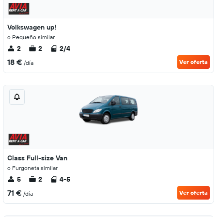
Volkswagen up!
o Pequeño similar
2
2
2/4
18 €
Ver oferta
/día
Class Full-size Van
o Furgoneta similar
5
2
4-5
71 €
Ver oferta
/día