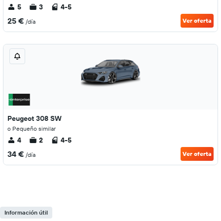
5
3
4-5
25 €
Ver oferta
/día
Peugeot 308 SW
o Pequeño similar
4
2
4-5
34 €
Ver oferta
/día
Información útil