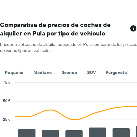
con
eje
las
más
X
compañías
ubicaciones
y
mostradas.
El
muestra
gráfico
Comparativa de precios de coches de
el
tiene
precio
alquiler en Pula por tipo de vehículo
1
medio
eje
de
Encuentra el coche de alquiler adecuado en Pula comparando los precios
X
un
de varios tipos de vehículos.
y
alquiler
muestra
de
compañías
coche
de
para
Pequeño
Mediano
Grande
SUV
Furgoneta
alquiler
un
de
75 €
día
coches
Combination
Chart
El
graphic.
chart
with
gráfico
50 €
2
tiene
data
1
series.
eje
25 €
X
The
y
chart
muestra
has