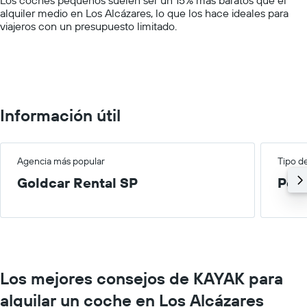
displaying
alquiler medio en Los Alcázares, lo que los hace ideales para
values.
viajeros con un presupuesto limitado.
Range:
0
to
60.
Información útil
Agencia más popular
Tipo d
Goldcar Rental SP
Peq
Los mejores consejos de KAYAK para
alquilar un coche en Los Alcázares