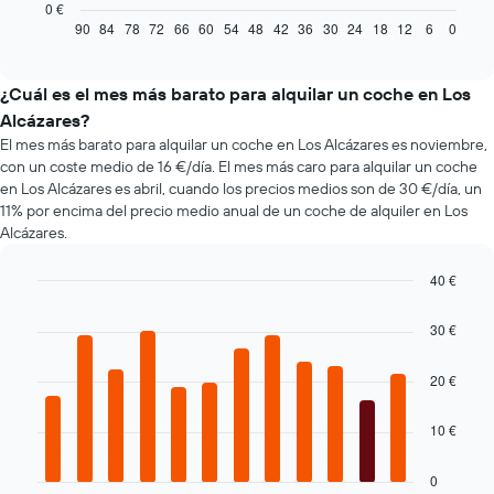
gráfico
0 €
muestra
90
84
78
72
66
60
54
48
42
36
30
24
18
12
6
0
End
of
cómo
interactive
varía
chart
el
¿Cuál es el mes más barato para alquilar un coche en Los
precio
Alcázares?
de
El mes más barato para alquilar un coche en Los Alcázares es noviembre,
un
con un coste medio de 16 €/día. El mes más caro para alquilar un coche
coche
en Los Alcázares es abril, cuando los precios medios son de 30 €/día, un
de
11% por encima del precio medio anual de un coche de alquiler en Los
alquiler
Alcázares.
a
medida
que
40 €
se
Bar
Chart
acerca
graphic.
chart
30 €
la
with
12
fecha
bars.
20 €
de
la
El
reserva
10 €
siguiente
El
gráfico
gráfico
muestra
0
tiene