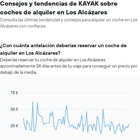
Consejos y tendencias de KAYAK sobre
coches de alquiler en Los Alcázares
Consulta las últimas tendencias y consejos para alquilar un coche en Los
Alcázares con confianza.
¿Con cuánta antelación deberías reservar un coche de
alquiler en Los Alcázares?
Deberías reservar tu coche de alquiler en Los Alcázares
aproximadamente 24 días antes de tu viaje para conseguir un precio por
debajo de la media.
75 €
Line
Chart
graphic.
chart
with
91
50 €
data
points.
25 €
El
siguiente