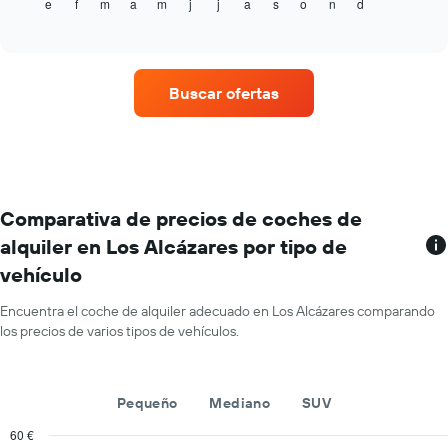
e
f
m
a
m
j
j
a
s
o
n
d
el
End
1
of
precio
eje
interactive
medio
chart
X
de
y
un
muestra
Buscar ofertas
alquiler
el
de
número
coche
de
en
días
cada
antes
mes
de
El
Comparativa de precios de coches de
la
gráfico
reserva
alquiler en Los Alcázares por tipo de
tiene
El
vehículo
1
gráfico
eje
tiene
X
Encuentra el coche de alquiler adecuado en Los Alcázares comparando
1
y
los precios de varios tipos de vehículos.
eje
muestra
X
los
y
meses
muestra
Pequeño
Mediano
SUV
del
el
año
precio
60 €
El