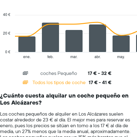
medio
Combination
Chart
gráfico
de
graphic.
chart
tiene
un
with
40 €
1
2
alquiler
eje
data
de
series.
X
coche
20 €
y
The
muestra
chart
el
has
precio
0 €
1
medio
ene.
feb.
mar.
abr.
may.
End
of
X
de
interactive
axis
un
chart
coches Pequeño
17 € - 32 €
displaying
alquiler
categories.
de
Todos los tipos de coche
17 € - 41 €
Range:
coche
14
para
¿Cuánto cuesta alquilar un coche pequeño en
categories.
un
Los Alcázares?
The
día
chart
Los coches pequeños de alquiler en Los Alcázares suelen
has
costar alrededor de 23 € al día. El mejor mes para reservar es
1
enero, pues los precios se sitúan en torno a los 17 € al día de
Y
media, un 27% menos que la media anual, aproximadamente.
axis
Los coches pequeños suelen ser un 15% más baratos que el