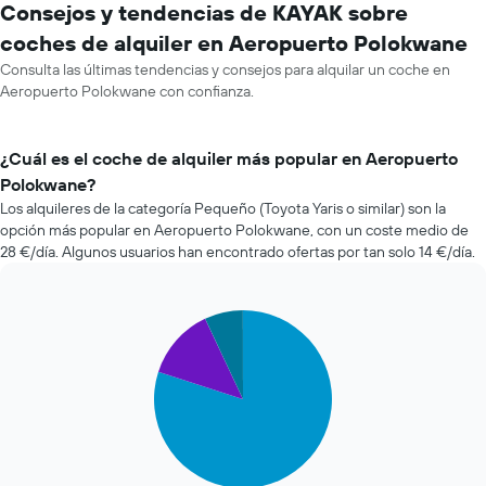
Consejos y tendencias de KAYAK sobre
coches de alquiler en Aeropuerto Polokwane
Consulta las últimas tendencias y consejos para alquilar un coche en
Aeropuerto Polokwane con confianza.
¿Cuál es el coche de alquiler más popular en Aeropuerto
Polokwane?
Los alquileres de la categoría Pequeño (Toyota Yaris o similar) son la
opción más popular en Aeropuerto Polokwane, con un coste medio de
28 €/día. Algunos usuarios han encontrado ofertas por tan solo 14 €/día.
Pie
Chart
graphic.
chart
with
3
slices.
El
siguiente
gráfico