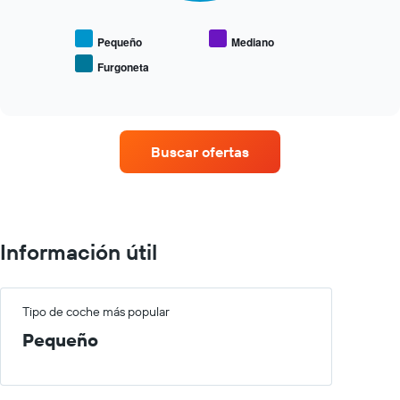
muestra
el
precio
Pequeño
Mediano
medio
Furgoneta
End
de
of
los
interactive
coches
chart
más
populares
Buscar ofertas
Información útil
Tipo de coche más popular
Pequeño