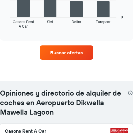
1
El
siguiente
gráfico
0
muestra
Casons Rent
Sixt
Dollar
Europcar
A Car
las
End
of
cuatro
interactive
compañías
chart
de
alquiler
Buscar ofertas
de
coches
con
más
ubicaciones
El
gráfico
Opiniones y directorio de alquiler de
tiene
1
coches en Aeropuerto Dikwella
eje
Mawella Lagoon
X
y
muestra
compañías
Casons Rent A Car