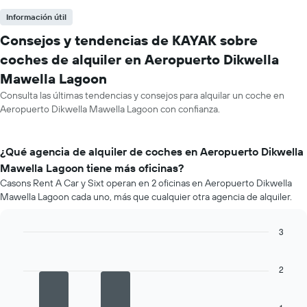
Información útil
Consejos y tendencias de KAYAK sobre
coches de alquiler en Aeropuerto Dikwella
Mawella Lagoon
Consulta las últimas tendencias y consejos para alquilar un coche en
Aeropuerto Dikwella Mawella Lagoon con confianza.
¿Qué agencia de alquiler de coches en Aeropuerto Dikwella
Mawella Lagoon tiene más oficinas?
Casons Rent A Car y Sixt operan en 2 oficinas en Aeropuerto Dikwella
Mawella Lagoon cada uno, más que cualquier otra agencia de alquiler.
3
Bar
Chart
graphic.
chart
with
2
4
bars.