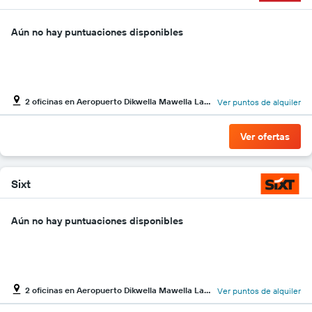
de
alquiler
de
Aún no hay puntuaciones disponibles
coches
El
gráfico
tiene
1
2 oficinas en Aeropuerto Dikwella Mawella Lagoon
Ver puntos de alquiler
eje
X
y
Ver ofertas
muestra
el
precio
Sixt
más
barato
de
Aún no hay puntuaciones disponibles
alquiler
de
coches
de
las
2 oficinas en Aeropuerto Dikwella Mawella Lagoon
Ver puntos de alquiler
compañías
mostradas