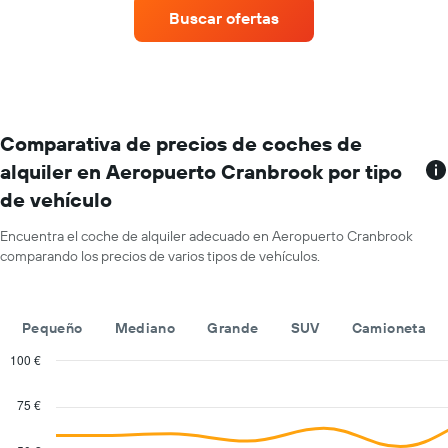
alquiler
gráfico
Buscar ofertas
de
tiene
coches
1
con
eje
más
X
ubicaciones
y
El
muestra
gráfico
Comparativa de precios de coches de
el
tiene
precio
alquiler en Aeropuerto Cranbrook por tipo
1
medio
de vehículo
eje
de
X
un
y
Encuentra el coche de alquiler adecuado en Aeropuerto Cranbrook
alquiler
muestra
comparando los precios de varios tipos de vehículos.
de
compañías
coche
de
para
alquiler
un
Pequeño
Mediano
Grande
SUV
Camioneta
de
día
coches
100 €
El
Combination
Chart
gráfico
graphic.
chart
75 €
tiene
with
1
2
eje
data