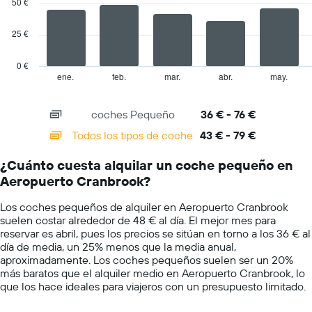
50 €
series.
X
y
25 €
The
muestra
chart
el
has
precio
0 €
1
más
ene.
feb.
mar.
abr.
may.
End
of
X
barato
interactive
axis
de
chart
coches Pequeño
36 € - 76 €
displaying
alquiler
categories.
de
Todos los tipos de coche
43 € - 79 €
Range:
coches
14
de
¿Cuánto cuesta alquilar un coche pequeño en
categories.
las
Aeropuerto Cranbrook?
The
compañías
chart
mostradas
Los coches pequeños de alquiler en Aeropuerto Cranbrook
has
suelen costar alrededor de 48 € al día. El mejor mes para
1
reservar es abril, pues los precios se sitúan en torno a los 36 € al
Y
día de media, un 25% menos que la media anual,
axis
aproximadamente. Los coches pequeños suelen ser un 20%
displaying
más baratos que el alquiler medio en Aeropuerto Cranbrook, lo
values.
que los hace ideales para viajeros con un presupuesto limitado.
Range:
0