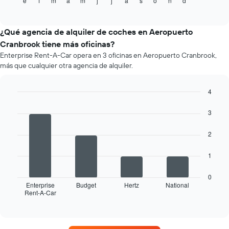
e
f
m
a
m
j
j
a
s
o
n
d
medio
el
End
of
de
precio
interactive
un
medio
chart
alquiler
de
¿Qué agencia de alquiler de coches en Aeropuerto
de
un
Cranbrook tiene más oficinas?
coche
alquiler
Enterprise Rent-A-Car opera en 3 oficinas en Aeropuerto Cranbrook,
de
más que cualquier otra agencia de alquiler.
coche
en
cada
4
mes
Bar
Chart
El
graphic.
chart
3
gráfico
with
4
tiene
2
bars.
1
eje
El
1
X
siguiente
y
gráfico
muestra
0
muestra
Enterprise
Budget
Hertz
National
los
Rent-A-Car
las
End
meses
of
cuatro
del
interactive
compañías
chart
año
de
El