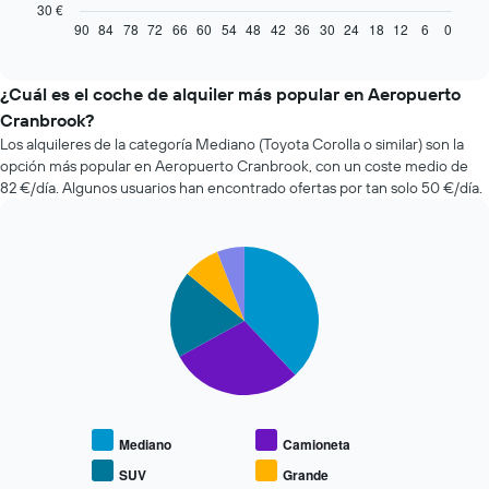
gráfico
30 €
muestra
90
84
78
72
66
60
54
48
42
36
30
24
18
12
6
0
End
of
cómo
interactive
varía
chart
el
¿Cuál es el coche de alquiler más popular en Aeropuerto
precio
Cranbrook?
de
Los alquileres de la categoría Mediano (Toyota Corolla o similar) son la
un
opción más popular en Aeropuerto Cranbrook, con un coste medio de
coche
82 €/día. Algunos usuarios han encontrado ofertas por tan solo 50 €/día.
de
alquiler
a
medida
Pie
Chart
que
graphic.
chart
with
se
5
acerca
slices.
la
fecha
El
de
siguiente
la
gráfico
reserva
muestra
El
Mediano
Camioneta
el
gráfico
precio
SUV
Grande
tiene