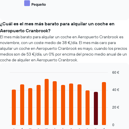
medio
1
Pequeño
End
de
eje
of
los
interactive
X
coches
chart
y
más
¿Cuál es el mes más barato para alquilar un coche en
muestra
populares
Aeropuerto Cranbrook?
el
número
El mes más barato para alquilar un coche en Aeropuerto Cranbrook es
de
noviembre, con un coste medio de 38 €/día. El mes más caro para
días
alquilar un coche en Aeropuerto Cranbrook es mayo, cuando los precios
antes
medios son de 53 €/día, un 0% por encima del precio medio anual de un
de
coche de alquiler en Aeropuerto Cranbrook.
la
reserva
60 €
El
Bar
Chart
gráfico
graphic.
chart
tiene
with
40 €
1
12
eje
bars.
X
20 €
y
El
muestra
siguiente
el
gráfico
precio
muestra
0