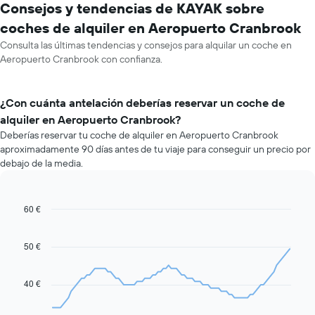
Consejos y tendencias de KAYAK sobre
coches de alquiler en Aeropuerto Cranbrook
Consulta las últimas tendencias y consejos para alquilar un coche en
Aeropuerto Cranbrook con confianza.
¿Con cuánta antelación deberías reservar un coche de
alquiler en Aeropuerto Cranbrook?
Deberías reservar tu coche de alquiler en Aeropuerto Cranbrook
aproximadamente 90 días antes de tu viaje para conseguir un precio por
debajo de la media.
60 €
Line
Chart
graphic.
chart
with
91
50 €
data
points.
40 €
El
siguiente