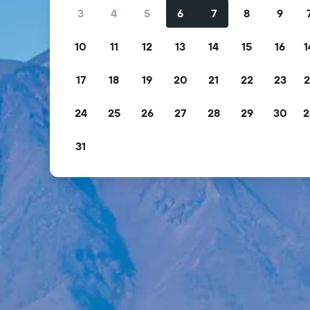
3
4
5
6
7
8
9
10
11
12
13
14
15
16
1
17
18
19
20
21
22
23
2
24
25
26
27
28
29
30
2
31