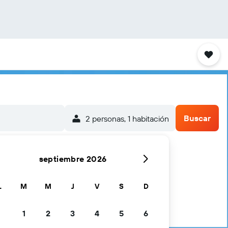
Buscar
2 personas, 1 habitación
septiembre 2026
L
M
M
J
V
S
D
1
2
3
4
5
6