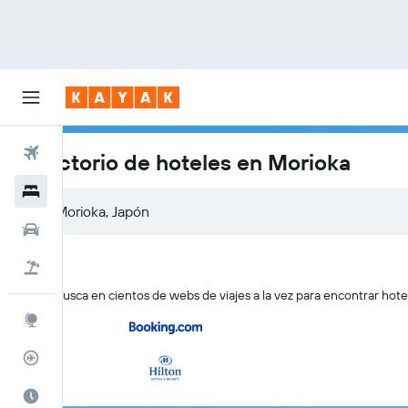
Vuelos
Directorio de hoteles en Morioka
Hoteles
Coches
Viajes
KAYAK busca en cientos de webs de viajes a la vez para encontrar hot
Explore
Rastreador
El mejor momento