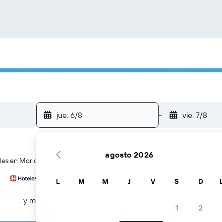
jue. 6/8
-
vie. 7/8
agosto 2026
eles en Morioka
L
M
M
J
V
S
D
… y más
1
2