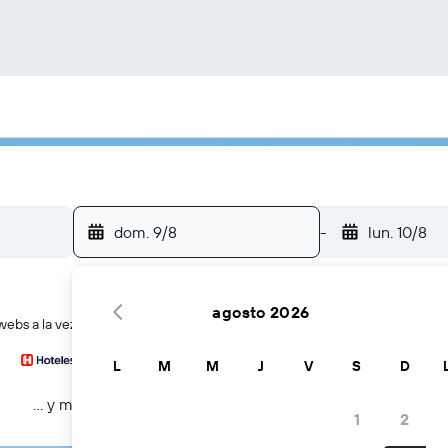
dom. 9/8
-
lun. 10/8
agosto 2026
webs a la vez
L
M
M
J
V
S
D
… y más
1
2