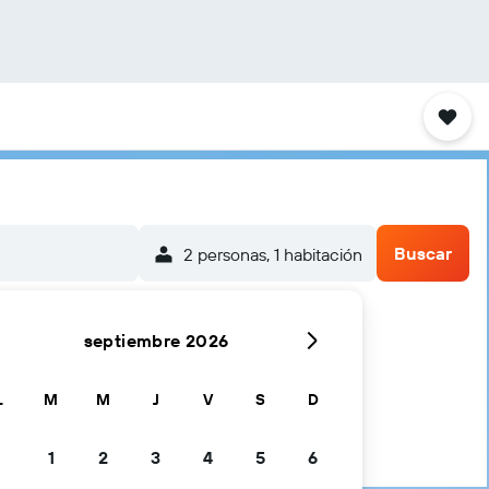
Buscar
2 personas, 1 habitación
septiembre 2026
L
M
M
J
V
S
D
1
2
3
4
5
6