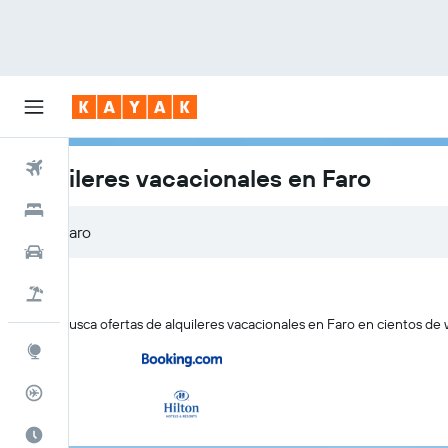
Vuelos
Alquileres vacacionales en Faro
Hoteles
Coches
Viajes
KAYAK busca ofertas de alquileres vacacionales en Faro en cientos de 
Explore
Rastreador
El mejor momento