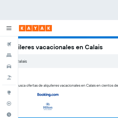
Vuelos
Alquileres vacacionales en Calais
Hoteles
Coches
Viajes
KAYAK busca ofertas de alquileres vacacionales en Calais en cientos de
Explore
Rastreador
El mejor momento