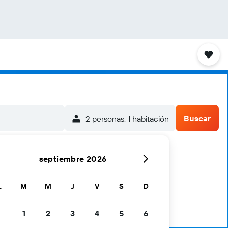
Buscar
2 personas, 1 habitación
septiembre 2026
L
M
M
J
V
S
D
1
2
3
4
5
6