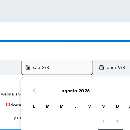
sáb. 8/8
-
dom. 9/8
agosto 2026
 webs a la vez
L
M
M
J
V
S
D
… y más
1
2