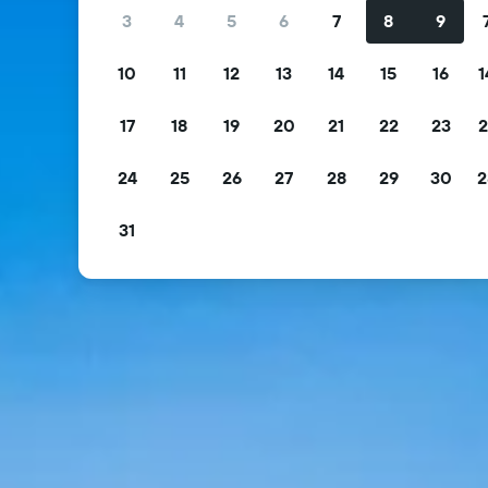
3
4
5
6
7
8
9
10
11
12
13
14
15
16
1
17
18
19
20
21
22
23
2
24
25
26
27
28
29
30
2
31