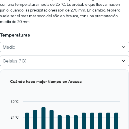
to
con una temperatura media de 25 °C. Es probable que llueva más en
100.
junio, cuando las precipitaciones son de 290 mm. En cambio, febrero
suele ser el mes más seco del año en Arauca, con una precipitación
media de 20 mm.
Temperaturas
Medio
Celsius (°C)
Bar
Chart
Cuándo hace mejor tiempo en Arauca
graphic.
chart
with
12
bars.
30°C
The
chart
24°C
has
1