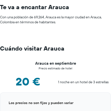
Te va a encantar Arauca
Con una población de 69,264, Arauca es la mayor ciudad en Arauca,
Colombia en términos de habitantes.
Cuándo visitar Arauca
Arauca en septiembre
Precio estimado de hotel
20 €
1 noche en un hotel de 3 estrellas
Bar
Chart
Los precios no son fijos y pueden variar
graphic.
chart
with