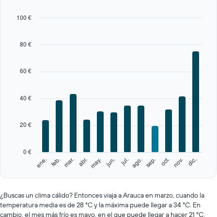
12
bars.
100 €
The
chart
80 €
has
1
X
60 €
axis
displaying
categories.
40 €
Range:
12
categories.
20 €
The
chart
has
0 €
1
feb.
may.
ago.
nov.
ene.
abr.
jul.
oct.
mar.
jun.
sep.
dic.
Y
End
of
axis
interactive
displaying
chart
values.
¿Buscas un clima cálido? Entonces viaja a Arauca en marzo, cuando la
Range:
temperatura media es de 28 °C y la máxima puede llegar a 34 °C. En
0
cambio, el mes más frío es mayo, en el que puede llegar a hacer 21 °C,