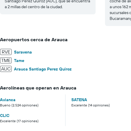
Santiago Perez Quiroz (AUC), que se encuentra
coche de al
a 2 millas del centro de la ciudad.
a unos 162 
sucursales d
Bucaraman
Aeropuertos cerca de Arauca
RVE
Saravena
TME
Tame
AUC
Arauca Santiago Perez Quiroz
Aerolíneas que operan en Arauca
Avianca
SATENA
Bueno (2.524 opiniones)
Excelente (14 opiniones)
CLIC
Excelente (17 opiniones)