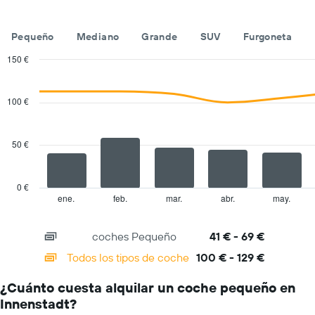
Pequeño
Mediano
Grande
SUV
Furgoneta
150 €
Combination
Chart
graphic.
chart
with
100 €
2
data
series.
50 €
The
chart
has
0 €
1
ene.
feb.
mar.
abr.
may.
End
of
X
interactive
axis
chart
coches Pequeño
41 € - 69 €
displaying
categories.
Todos los tipos de coche
100 € - 129 €
Range:
14
¿Cuánto cuesta alquilar un coche pequeño en
categories.
Innenstadt?
The