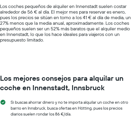
chart
Los coches pequeños de alquiler en Innenstadt suelen costar
has
alrededor de 56 € al día. El mejor mes para reservar es enero,
1
pues los precios se sitúan en torno a los 41 € al día de media, un
Y
27% menos que la media anual, aproximadamente. Los coches
axis
pequeños suelen ser un 52% más baratos que el alquiler medio
displaying
en Innenstadt, lo que los hace ideales para viajeros con un
values.
presupuesto limitado.
Range:
0
to
150.
Los mejores consejos para alquilar un
coche en Innenstadt, Innsbruck
Si buscas ahorrar dinero y no te importa alquilar un coche en otro
barrio en Innsbruck, busca ofertas en Hötting, pues los precios
diarios suelen rondar los 86 €/día.