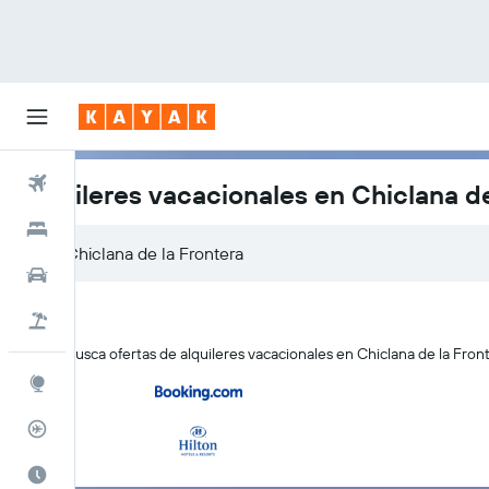
Vuelos
Alquileres vacacionales en Chiclana de
Hoteles
Coches
Viajes
KAYAK busca ofertas de alquileres vacacionales en Chiclana de la Front
Explore
Rastreador
El mejor momento