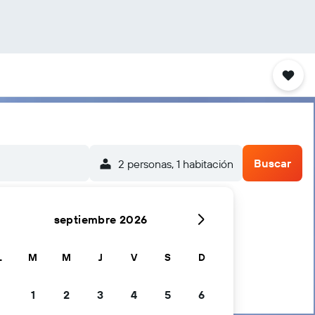
Buscar
2 personas, 1 habitación
septiembre 2026
L
M
M
J
V
S
D
1
2
3
4
5
6