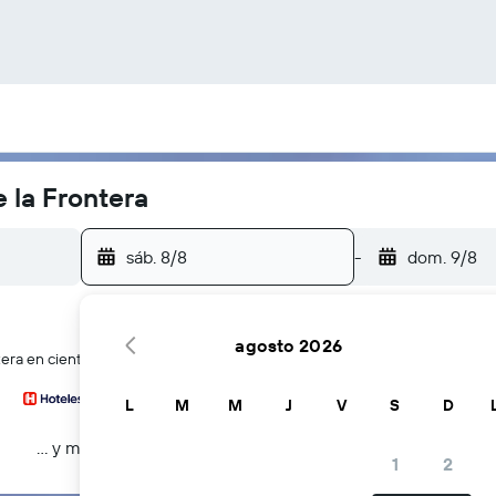
 la Frontera
sáb. 8/8
-
dom. 9/8
agosto 2026
era en cientos de webs a la vez
L
M
M
J
V
S
D
… y más
1
2