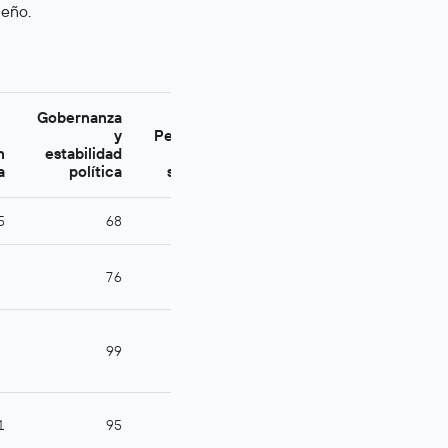
ueño.