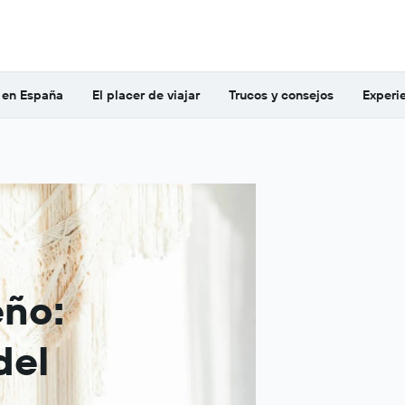
r en España
El placer de viajar
Trucos y consejos
Experie
eño:
del