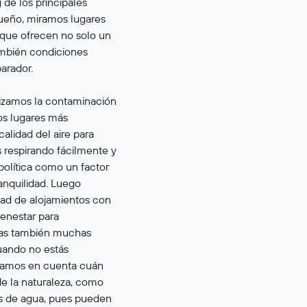
g de los principales
sueño, miramos lugares
 que ofrecen no solo un
ambién condiciones
arador.
alizamos la contaminación
os lugares más
calidad del aire para
 respirando fácilmente y
política como un factor
ranquilidad. Luego
idad de alojamientos con
ienestar para
gas también muchas
cuando no estás
mamos en cuenta cuán
de la naturaleza, como
s de agua, pues pueden