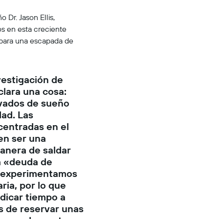
 Dr. Jason Ellis,
s en esta creciente
 para una escapada de
vestigación de
lara una cosa:
vados de sueño
ad. Las
centradas en el
n ser una
anera de saldar
a «deuda de
 experimentamos
aria, por lo que
dicar tiempo a
s de reservar unas