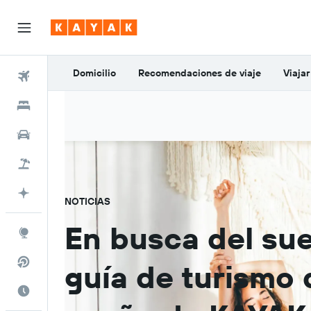
Domicilio
Recomendaciones de viaje
Viaja
Vuelos
Alojamientos
Coches
Viajes
Planifica con IA
NOTICIAS
En busca del su
Explore
Vuelos directos
guía de turismo 
El mejor momento