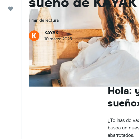
sueño de KAYAK
Trips
1 min de lectura
KAYAK
10 marzo 2025
Hola: 
sueño
¿Te irías de 
busca un nuevo
abarrotados.