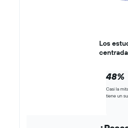
Los estu
centrada
48%
Casi la mi
tiene un su
¿Pasas