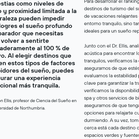
Para desarrollar el rankin
stias como niveles de
destinos de turismo del 
o y proximidad limitada a la
de vacaciones relajantes
raleza pueden impedir
entorno tranquilo, sino t
logres el sueño profundo
ideales para un sueño rep
parador que necesitas
 volver a sentirte
Junto con el Dr. Ellis, an
aderamente al 100 % de
acústica para encontrar l
o. Al elegir destinos que
tranquilos, verificamos la 
ten estos tipos de factores
asegurarnos de que estés
bidores del sueño, puedes
evaluamos la estabilidad 
urar una experiencia
clave para garantizar la t
cional más tranquila.
verificamos la disponibil
spa y otros servicios de b
on Ellis, profesor de Ciencia del Sueño en
asegurarnos de que ten
ersidad de Northumbria.
opciones para relajarte 
durmiendo. A su vez, to
cerca está cada destino 
espacios verdes y fuente