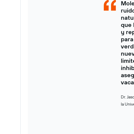
Mole
ruid
natu
que 
y re
para
verd
nuev
limi
inhi
aseg
vaca
Dr. Jas
la Univ