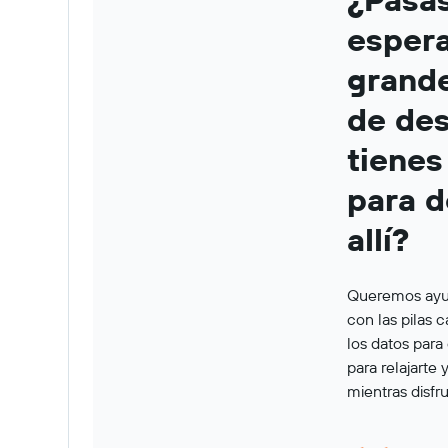
esper
grand
de des
tienes
para d
allí?
Queremos ayud
con las pilas 
los datos para
para relajarte 
mientras disfru